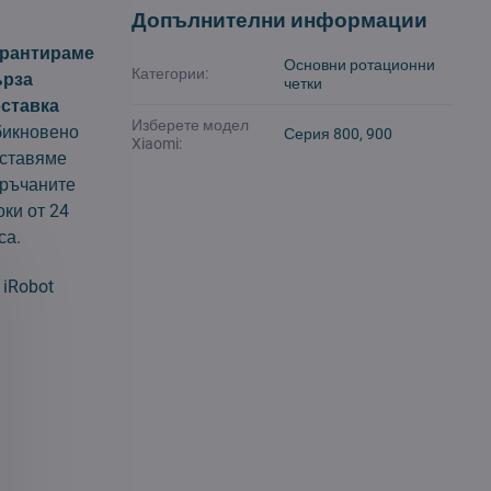
Допълнителни информации
арантираме
Основни ротационни
Категории:
ърза
четки
ставка
Изберете модел
икновено
Серия 800, 900
Xiaomi:
ставяме
ръчаните
оки от 24
са.
 iRobot