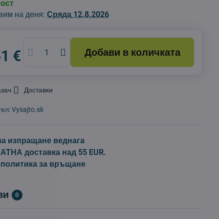
ност
вим на деня:
Сряда
12.8.2026
Добави в количката
51 €
азач
Доставки
тел:
Vysajto.sk
за изпращане веднага
ТНА доставка над 55 EUR.
 политика за връщане
ви
0