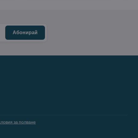
Абонирай
словия за полване