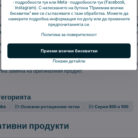
-
подробности тук
или Meta -
подробности тук
(Facebook,
а опаковката:
2 бр
Instagram). С натискането на бутона "Приемам всички
бисквитки" вие се съгласявате с тази обработка. Можете да
2 бр.) за прахосмукачки-роботи iRobot Roomba 800, 900. Осн
намерите подробна информация по-долу или да промените
предпочитанията си.
бира мръсотията от повърхностите в дома ви, независимо д
ми или за всички видове подове. Тя събира косми, трохи, пр
Политика за поверителност
рахосмукиране четката трябва да се сменя на всеки 2-3 ме
Приеми всички бисквитки
интензивността на използване.
Покажи детайли
и са от сертифициран производител на компоненти за прахо
лна замяна на оригиналния продукт.
тегорията
mba
Основни ротационни четки
Серия 800 и 900
ативни продукти