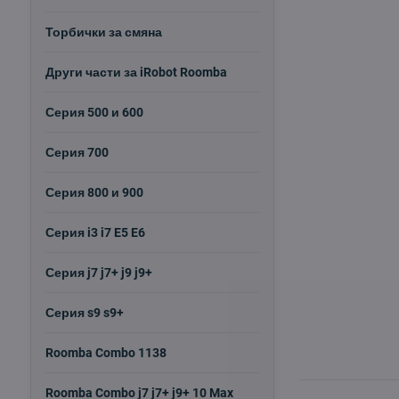
Торбички за смяна
Други части за iRobot Roomba
Серия 500 и 600
Серия 700
Серия 800 и 900
Серия i3 i7 E5 E6
Серия j7 j7+ j9 j9+
Серия s9 s9+
Roomba Combo 1138
Roomba Combo j7 j7+ j9+ 10 Max