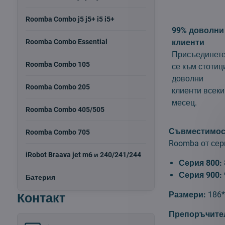
Roomba Combo j5 j5+ i5 i5+
99% доволни
Roomba Combo Essential
клиенти
Присъединет
Roomba Combo 105
се към стотиц
доволни
Roomba Combo 205
клиенти всеки
месец.
Roomba Combo 405/505
Съвместимос
Roomba Combo 705
Roomba от сер
iRobot Braava jet m6 и 240/241/244
Серия 800:
Серия 900:
Батерия
Контакт
Размери:
186
Препоръчите