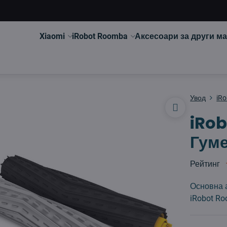
Xiaomi
iRobot Roomba
Аксесоари за други м
Увод
iR
iRo
Гуме
Рейтинг
Основна 
iRobot R