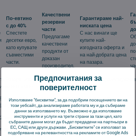
Качествени
Г
По-евтино
Гарантираме най-
резервни
б
с до 40%
ниската цена
части
до
е
Спестете
С нас винаги ще
Предлагаме
Об
и
десетки евро,
купите най-
качествени
до
като купувате
изгодната оферта и
продукти от
по
съвместими
на най-добрата цена
доказан
ст
части.
на пазара.
производител.
ча
Предпочитания за
т:
Резервните части са съвместими с всички прахосмукачки
поверителност
иите 800 и 900
860, 865, 866, 870, 871, 875, 876, 880, 886, 895, 896
Използваме "бисквитки", за да подобрим посещението ви на
този уебсайт, да анализираме работата му и да събираме
960, 965, 966, 974, 975, 976, 980, 981, 990
данни за използването му. Възможно е да използваме
инструменти и услуги на трети страни за тази цел, като
*25мм
събраните данни могат да бъдат предадени на партньори в
ЕС, САЩ или други държави. „Бисквитките" се използват за
лна замяна:
3 месеца
подобряване на релевантността на рекламите от Google Ads