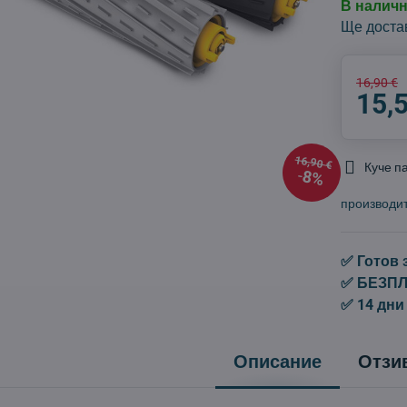
В налич
Ще доста
16,90 €
15,
16,90 €
Куче п
8%
производи
✅ Готов 
✅ БЕЗПЛА
✅ 14 дни
Описание
Отзи