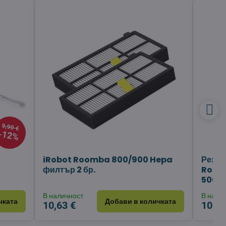
9,90 €
12%
iRobot Roomba 800/900 Hepa
Резер
филтър 2 бр.
Roo
500/6
В наличност
В нали
чката
Добави в количката
10,63 €
10,63