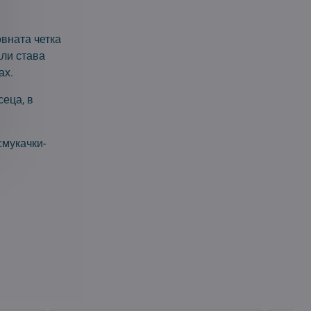
овната четка
али става
ах.
сеца, в
смукачки-