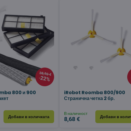
38,90 €
22%
mba 800 и 900
iRobot Roomba 800/900
акет
Странична четка 2 бр.
В наличност
Добави в количката
Добави в коли
8,68 €