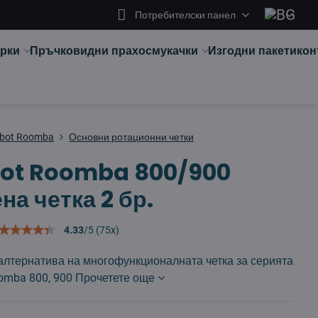
Потребителски панел
арки
Пръчковидни прахосмукачки
Изгодни пакети
кон
obot Roomba
Основни ротационни четки
bot Roomba 800/900
на четка 2 бр.
4.33
/
5
(
75
x)
алтернатива на многофункционалната четка за серията
oomba 800, 900
Прочетете още