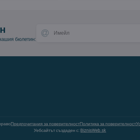
н
 нашия бюлетин:
право
Предпочитания за поверителност
Политика за поверителност
У
Уебсайтът създаден с:
BiznisWeb.sk