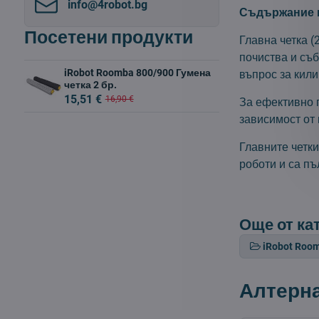
info​@4robot​.bg
Съдържание н
Посетени продукти
Главна четка (
почиства и съ
iRobot Roomba 800/900 Гумена
въпрос за кили
четка 2 бр.
15,51 €
16,90 €
За ефективно п
зависимост от 
Главните четк
роботи и са пъ
Още от ка
iRobot Roo
Алтерн