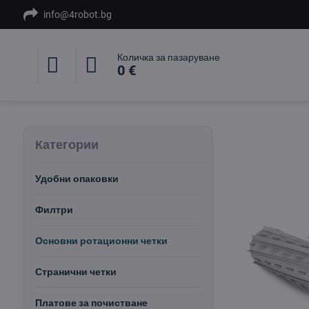
info@4robot.bg
Количка за пазаруване
0 €
Категории
Удобни опаковки
Филтри
Основни ротационни четки
Странични четки
Платове за почистване