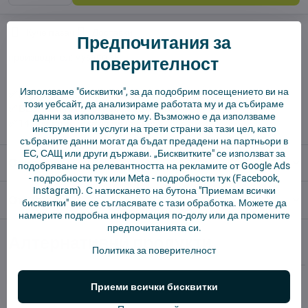
Куче пазач
Доставки
Предпочитания за
производител:
Vysajto.sk
поверителност
Използваме "бисквитки", за да подобрим посещението ви на
✅ Готов за изпращане веднага
този уебсайт, да анализираме работата му и да събираме
✅ БЕЗПЛАТНА доставка над 55 EUR.
данни за използването му. Възможно е да използваме
✅ 14 дни политика за връщане
инструменти и услуги на трети страни за тази цел, като
събраните данни могат да бъдат предадени на партньори в
ЕС, САЩ или други държави. „Бисквитките" се използват за
Описание
подобряване на релевантността на рекламите от Google Ads
-
подробности тук
или Meta -
подробности тук
(Facebook,
Instagram). С натискането на бутона "Приемам всички
Отзиви
0
бисквитки" вие се съгласявате с тази обработка. Можете да
намерите подробна информация по-долу или да промените
предпочитанията си.
Алтернативни продукти
Политика за поверителност
Приеми всички бисквитки