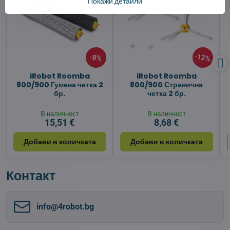
Покажи детайли
12%
8%
iRobot Roomba
iRobot Roomba
800/900 Гумена четка 2
800/900 Странична
бр.
четка 2 бр.
В наличност
В наличност
15,51 €
8,68 €
Добави в количката
Добави в количката
Контакт
info​@4robot​.bg