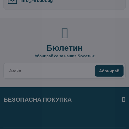
info​@4robot​.bg
Бюлетин
Абонирай се за нашия бюлетин:
Абонирай
БЕЗОПАСНА ПОКУПКА