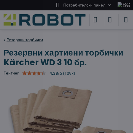
Потребителски панел
Резервни торбички
Резервни хартиени торбички
Kärcher WD 3 10 бр.
Рейтинг
4.38
/
5
(
109
x)