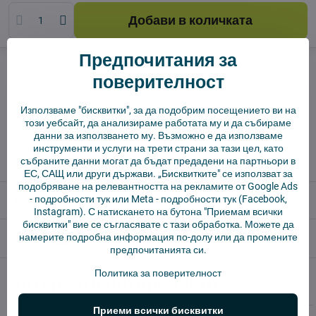
Добави в количката
Предпочитания за
Куче пазач
Доставки
поверителност
производител:
Vysajto.sk
Използваме "бисквитки", за да подобрим посещението ви на
този уебсайт, да анализираме работата му и да събираме
✅ Готов за изпращане веднага
данни за използването му. Възможно е да използваме
✅ БЕЗПЛАТНА доставка над 55 EUR.
инструменти и услуги на трети страни за тази цел, като
✅ 14 дни политика за връщане
събраните данни могат да бъдат предадени на партньори в
ЕС, САЩ или други държави. „Бисквитките" се използват за
подобряване на релевантността на рекламите от Google Ads
Описание
-
подробности тук
или Meta -
подробности тук
(Facebook,
Instagram). С натискането на бутона "Приемам всички
бисквитки" вие се съгласявате с тази обработка. Можете да
Отзиви
намерите подробна информация по-долу или да промените
0
предпочитанията си.
Политика за поверителност
Алтернативни продукти
Приеми всички бисквитки