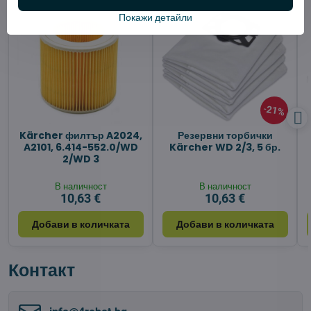
Покажи детайли
21%
Kärcher филтър A2024,
Резервни торбички
A2101, 6.414-552.0/WD
Kärcher WD 2/3, 5 бр.
2/WD 3
В наличност
В наличност
10,63 €
10,63 €
Добави в количката
Добави в количката
Контакт