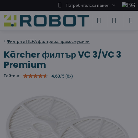
Потребителски панел
Филтри и HEPA филтри за прахосмукачки
Kärcher филтър VC 3/VC 3
Premium
Рейтинг
4.63
/
5
(
8
x)