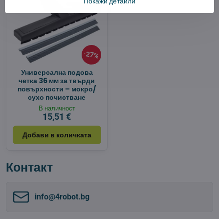
Покажи детайли
27%
Универсална подова
четка 36 мм за твърди
повърхности – мокро/
сухо почистване
В наличност
15,51 €
Добави в количката
Контакт
info​@4robot​.bg