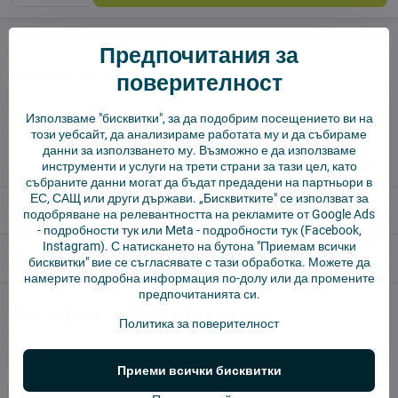
Куче пазач
Доставки
Предпочитания за
производител:
Vysajto.sk
поверителност
Използваме "бисквитки", за да подобрим посещението ви на
✅ Готов за изпращане веднага
този уебсайт, да анализираме работата му и да събираме
✅ БЕЗПЛАТНА доставка над 55 EUR.
данни за използването му. Възможно е да използваме
✅ 14 дни политика за връщане
инструменти и услуги на трети страни за тази цел, като
събраните данни могат да бъдат предадени на партньори в
ЕС, САЩ или други държави. „Бисквитките" се използват за
Описание
подобряване на релевантността на рекламите от Google Ads
-
подробности тук
или Meta -
подробности тук
(Facebook,
Instagram). С натискането на бутона "Приемам всички
Отзиви
0
бисквитки" вие се съгласявате с тази обработка. Можете да
намерите подробна информация по-долу или да промените
предпочитанията си.
Алтернативни продукти
Политика за поверителност
Приеми всички бисквитки