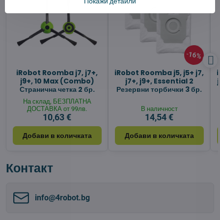
Покажи детайли
16%
iRobot Roomba j7, j7+,
iRobot Roomba j5, j5+ j7,
j9+, 10 Max (Combo)
j7+, j9+, Essential 2
Странична четка 2 бр.
Резервни торбички 3 бр.
На склад, БЕЗПЛАТНА
ДОСТАВКА от 99лв.
В наличност
10,63 €
14,54 €
Добави в количката
Добави в количката
Контакт
info​@4robot​.bg