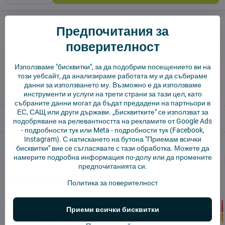
Куче пазач
Доставки
Предпочитания за
производител:
Vysajto.sk
поверителност
Използваме "бисквитки", за да подобрим посещението ви на
✅ Готов за изпращане веднага
този уебсайт, да анализираме работата му и да събираме
✅ БЕЗПЛАТНА доставка над 55 EUR.
данни за използването му. Възможно е да използваме
✅ 14 дни политика за връщане
инструменти и услуги на трети страни за тази цел, като
събраните данни могат да бъдат предадени на партньори в
ЕС, САЩ или други държави. „Бисквитките" се използват за
Описание
подобряване на релевантността на рекламите от Google Ads
-
подробности тук
или Meta -
подробности тук
(Facebook,
Instagram). С натискането на бутона "Приемам всички
Отзиви
0
бисквитки" вие се съгласявате с тази обработка. Можете да
намерите подробна информация по-долу или да промените
предпочитанията си.
Алтернативни продукти
Политика за поверителност
Приеми всички бисквитки