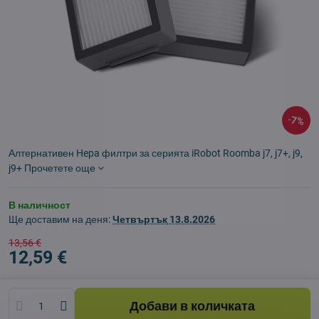
7%
Алтернативен Hepa филтри за серията iRobot Roomba j7, j7+, j9,
j9+
Прочетете още
В наличност
Ще доставим на деня:
Четвъртък
13.8.2026
13,56 €
12,59 €
Добави в количката