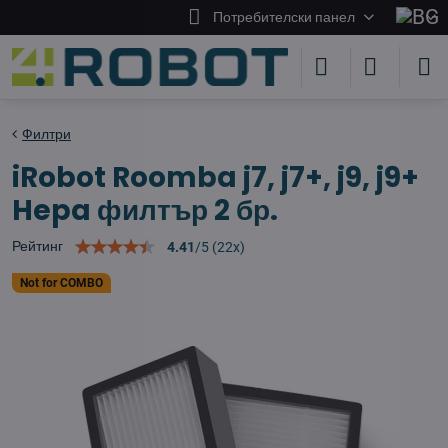
Потребителски панел
Филтри
iRobot Roomba j7, j7+, j9, j9+
Hepa филтър 2 бр.
Рейтинг
4.41
/
5
(
22
x)
Not for COMBO