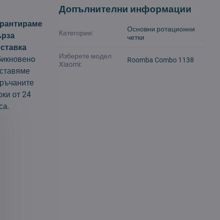
Допълнителни информации
арантираме
Основни ротационни
Категории:
ърза
четки
ставка
Изберете модел
икновено
Roomba Combo 1138
Xiaomi:
ставяме
ръчаните
оки от 24
са.