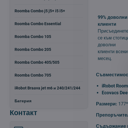
Roomba Combo j5 j5+ i5 i5+
99% доволни
Roomba Combo Essential
клиенти
Присъединет
Roomba Combo 105
се към стотиц
доволни
Roomba Combo 205
клиенти всеки
месец.
Roomba Combo 405/505
Съвместимос
Roomba Combo 705
iRobot Roo
iRobot Braava jet m6 и 240/241/244
Ecovacs Dee
Батерия
Размери:
177
Контакт
Препоръчител
Съдържание н