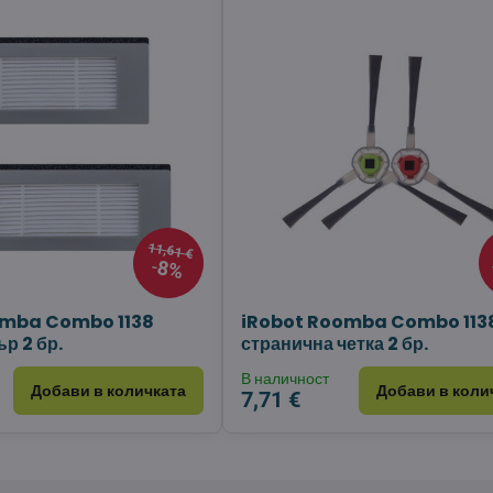
11,61 €
8%
omba Combo 1138
iRobot Roomba Combo 113
р 2 бр.
странична четка 2 бр.
В наличност
Добави в количката
Добави в коли
7,71 €