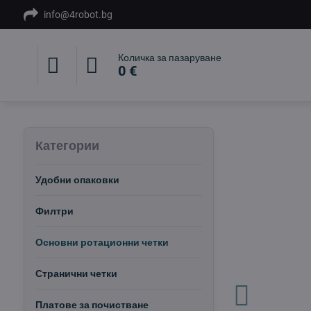
info@4robot.bg
Количка за пазаруване
0 €
Категории
Удобни опаковки
Филтри
Основни ротационни четки
Странични четки
Платове за почистване