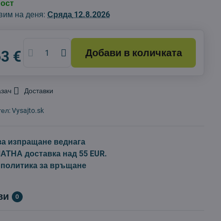
ност
вим на деня:
Сряда
12.8.2026
Добави в количката
63 €
азач
Доставки
тел:
Vysajto.sk
за изпращане веднага
ТНА доставка над 55 EUR.
 политика за връщане
ви
0