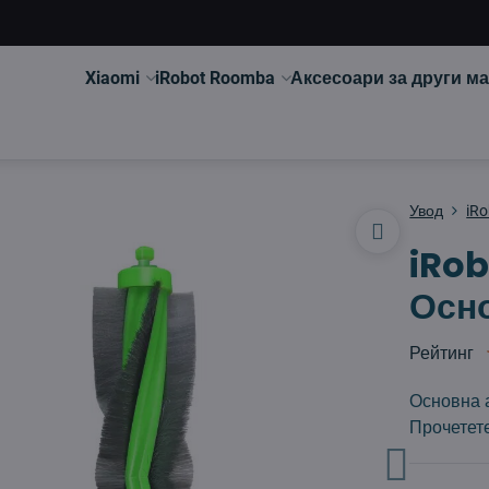
Xiaomi
iRobot Roomba
Аксесоари за други м
Увод
iR
iRo
Осно
Рейтинг
Основна 
Прочетет