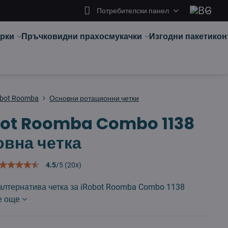
Потребителски панел
арки
Пръчковидни прахосмукачки
Изгодни пакети
кон
obot Roomba
Основни ротационни четки
bot Roomba Combo 1138
вна четка
4.5
/
5
(
20
x)
алтернатива четка за iRobot Roomba Combo 1138
е още