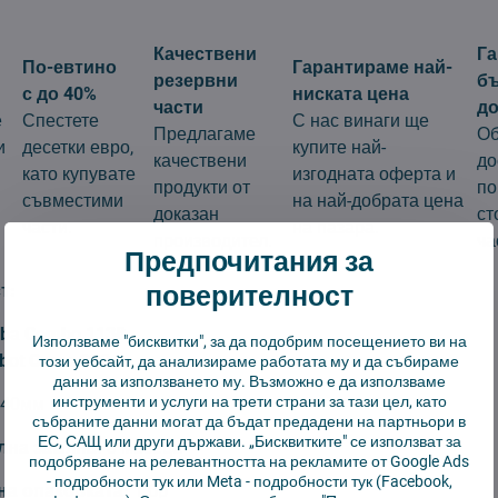
Качествени
Г
По-евтино
Гарантираме най-
резервни
б
с до 40%
ниската цена
части
до
е
Спестете
С нас винаги ще
Предлагаме
Об
и
десетки евро,
купите най-
качествени
до
като купувате
изгодната оферта и
продукти от
по
съвместими
на най-добрата цена
доказан
ст
части.
на пазара.
производител.
ча
Предпочитания за
поверителност
т:
mba Combo 1138
Използваме "бисквитки", за да подобрим посещението ви на
bot Ozmo 930
този уебсайт, да анализираме работата му и да събираме
данни за използването му. Възможно е да използваме
инструменти и услуги на трети страни за тази цел, като
*40мм
събраните данни могат да бъдат предадени на партньори в
ЕС, САЩ или други държави. „Бисквитките" се използват за
на замяна:
3 месеца
подобряване на релевантността на рекламите от Google Ads
-
подробности тук
или Meta -
подробности тук
(Facebook,
а опаковката:
1 бр