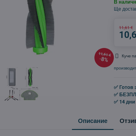
В налич
Ще доста
11,61 €
10,
11,61 €
Куче п
8%
производи
✅ Готов 
✅ БЕЗПЛА
✅ 14 дни
Описание
Отзи