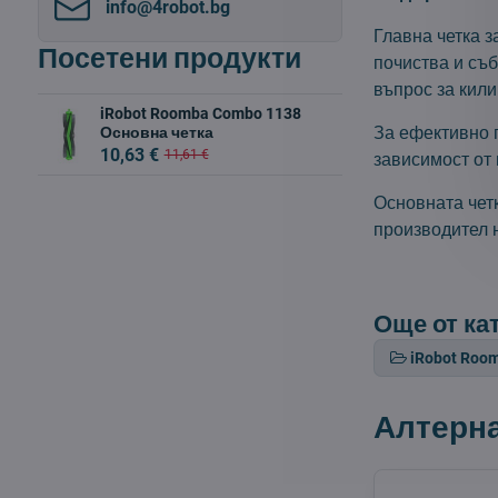
info​@4robot​.bg
Главна четка 
Посетени продукти
почиства и съ
въпрос за кили
iRobot Roomba Combo 1138
За ефективно п
Основна четка
10,63 €
11,61 €
зависимост от 
Основната четк
производител 
Още от ка
iRobot Roo
Алтерн