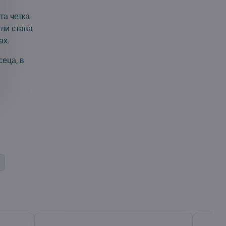
та четка
али става
ах.
сеца, в