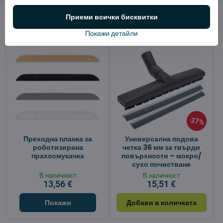
Алтернативни продукти
Приеми всички бисквитки
Покажи детайли
27%
Преходна планка за
Универсална подова
роботизирана
четка 36 мм за твърди
прахосмукачка
повърхности – мокро/
сухо почистване
В наличност
В наличност
13,56 €
15,51 €
Покажи
Добави в количката