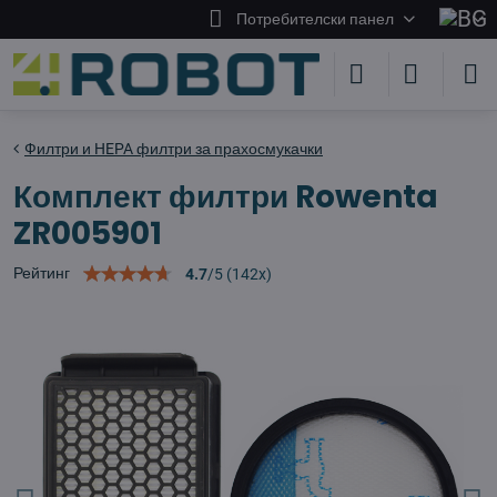
Потребителски панел
Филтри и HEPA филтри за прахосмукачки
Комплект филтри Rowenta
ZR005901
Рейтинг
4.7
/
5
(
142
x)