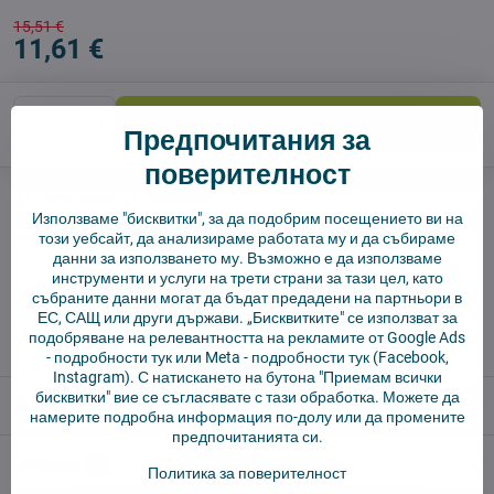
15,51 €
11,61 €
Добави в количката
Предпочитания за
поверителност
Куче пазач
Доставки
Използваме "бисквитки", за да подобрим посещението ви на
производител:
Vysajto.sk
този уебсайт, да анализираме работата му и да събираме
данни за използването му. Възможно е да използваме
инструменти и услуги на трети страни за тази цел, като
✅ Готов за изпращане веднага
събраните данни могат да бъдат предадени на партньори в
ЕС, САЩ или други държави. „Бисквитките" се използват за
✅ БЕЗПЛАТНА доставка над 55 EUR.
подобряване на релевантността на рекламите от Google Ads
✅ 14 дни политика за връщане
-
подробности тук
или Meta -
подробности тук
(Facebook,
Instagram). С натискането на бутона "Приемам всички
бисквитки" вие се съгласявате с тази обработка. Можете да
Описание
намерите подробна информация по-долу или да промените
предпочитанията си.
Отзиви
0
Политика за поверителност