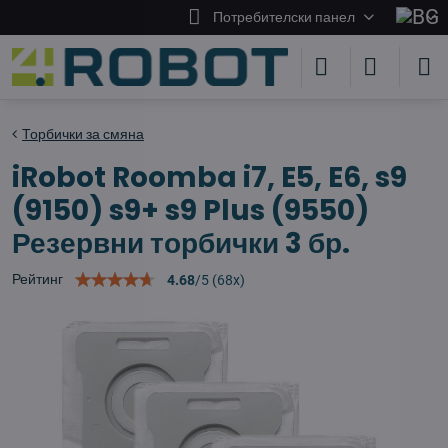
Потребителски панел
Торбички за смяна
iRobot Roomba i7, E5, E6, s9
(9150) s9+ s9 Plus (9550)
Резервни торбички 3 бр.
Рейтинг
4.68
/
5
(
68
x)