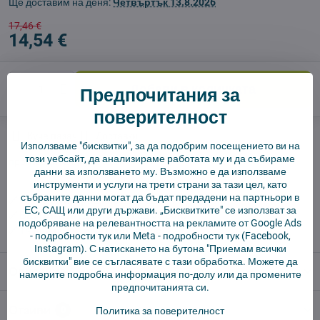
Ще доставим на деня:
Четвъртък
13.8.2026
17,46 €
14,54 €
Добави в количката
Предпочитания за
поверителност
Куче пазач
Доставки
Използваме "бисквитки", за да подобрим посещението ви на
този уебсайт, да анализираме работата му и да събираме
производител:
Vysajto.sk
данни за използването му. Възможно е да използваме
инструменти и услуги на трети страни за тази цел, като
събраните данни могат да бъдат предадени на партньори в
✅ Готов за изпращане веднага
ЕС, САЩ или други държави. „Бисквитките" се използват за
✅ БЕЗПЛАТНА доставка над 55 EUR.
подобряване на релевантността на рекламите от Google Ads
✅ 14 дни политика за връщане
-
подробности тук
или Meta -
подробности тук
(Facebook,
Instagram). С натискането на бутона "Приемам всички
бисквитки" вие се съгласявате с тази обработка. Можете да
Описание
намерите подробна информация по-долу или да промените
предпочитанията си.
Отзиви
0
Политика за поверителност