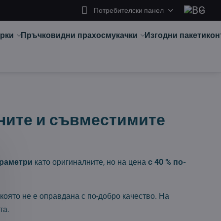
Потребителски панел
арки
Пръчковидни прахосмукачки
Изгодни пакети
кон
лните и съвместимите
араметри
като оригиналните, но на цена
с 40 % по-
която не е оправдана с по-добро качество. На
та.