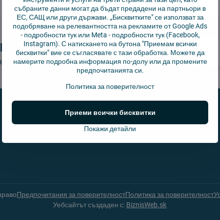
събраните данни могат да бъдат предадени на партньори в
ЕС, САЩ или други държави. „Бисквитките" се използват за
подобряване на релевантността на рекламите от Google Ads
-
подробности тук
или Meta -
подробности тук
(Facebook,
н
Instagram). С натискането на бутона "Приемам всички
бисквитки" вие се съгласявате с тази обработка. Можете да
 нашия бюлетин:
намерите подробна информация по-долу или да промените
предпочитанията си.
Политика за поверителност
Приеми всички бисквитки
Покажи детайли
право
Предпочитания за поверителност
Политика за поверителност
У
Уебсайтът създаден с:
BiznisWeb.sk