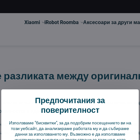
Xiaomi
iRobot Roomba
Аксесоари за други м
е разликата между оригина
Предпочитания за
резервни части са произведени по
същите технически п
поверителност
оналността е идентична.
Използваме "бисквитки", за да подобрим посещението ви на
асти имат само логото на производителя и по-висока цена, 
този уебсайт, да анализираме работата му и да събираме
аме всяка алтернативна част преди да я включим в оферта
данни за използването му. Възможно е да използваме
инструменти и услуги на трети страни за тази цел, като