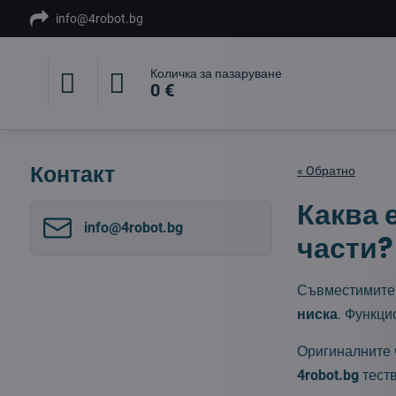
info@4robot.bg
Количка за пазаруване
0 €
Контакт
« Oбратно
Каква 
info​@4robot​.bg
части?
Съвместимите 
ниска
. Функци
Оригиналните ч
4robot.bg
теств