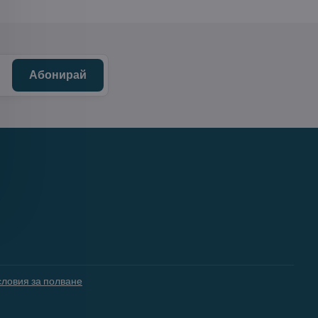
Абонирай
словия за полване